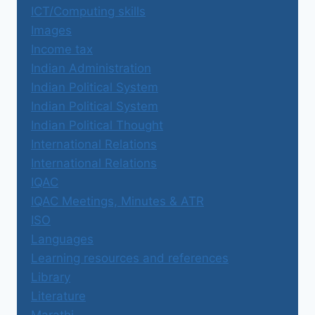
ICT/Computing skills
Images
Income tax
Indian Administration
Indian Political System
Indian Political System
Indian Political Thought
International Relations
International Relations
IQAC
IQAC Meetings, Minutes & ATR
ISO
Languages
Learning resources and references
Library
Literature
Marathi