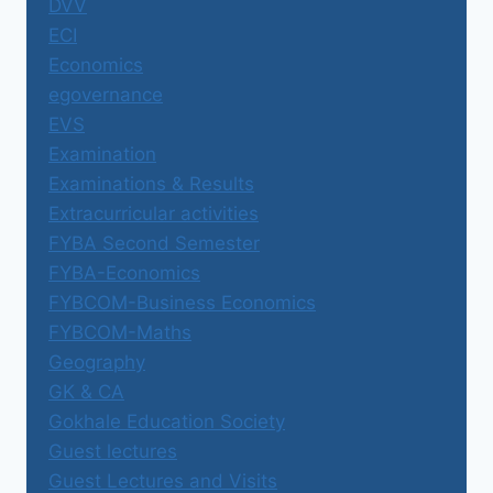
DVV
ECI
Economics
egovernance
EVS
Examination
Examinations & Results
Extracurricular activities
FYBA Second Semester
FYBA-Economics
FYBCOM-Business Economics
FYBCOM-Maths
Geography
GK & CA
Gokhale Education Society
Guest lectures
Guest Lectures and Visits