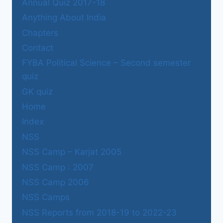
Annual Quiz 2017-18
Anything About India
Chapters
Contact
FYBA Political Science – Second semester
quiz
GK quiz
Home
Index
NSS
NSS Camp – Karjat 2005
NSS Camp : 2007
NSS Camp 2006
NSS Camps
NSS Reports from 2018-19 to 2022-23