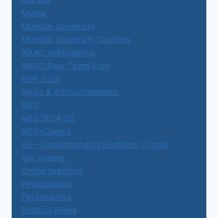
Media
Mumbai University
Mumbai University Circulars
NAAC notifications
NAAC Peer Team Visit
NEP 2020
News & Announcements
NSS
NSS 2024-25
NSS>Camps
OE – Understanding Elections in India
Old papers
Online teaching
Personalities
Personalities
Political Pixels