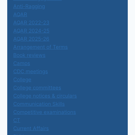
Anti-Ragging
AQAR
AQAR 2022-23
AQAR 2024-25
AQAR 2025-26
Arrangement of Terms
Book reviews
Camps
CDC meetings
College
College committees
College notices & circulars
Communication Skills
Competitive examinations
CT
Current Affairs