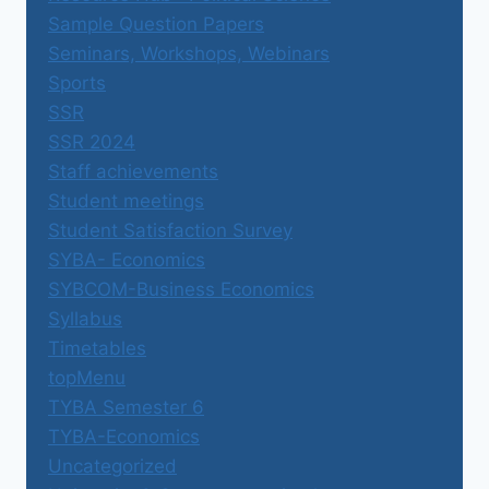
Sample Question Papers
Seminars, Workshops, Webinars
Sports
SSR
SSR 2024
Staff achievements
Student meetings
Student Satisfaction Survey
SYBA- Economics
SYBCOM-Business Economics
Syllabus
Timetables
topMenu
TYBA Semester 6
TYBA-Economics
Uncategorized