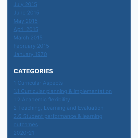
July 2015
June 2015
May 2015
April 2015
March 2015
February 2015
January 1970
CATEGORIES
1 Curricular Aspects
1.1 Curricular planning & implementation
1.2 Academic flexibility
2 Teaching, Learning and Evaluation
2.6 Student performance & learning
outcomes
2020-21