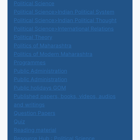
Political Science
Political Science>Indian Political System
Political Science>Indian Political Thought
Political Science>International Relations
Political Theory
Politics of Maharashtra
Politics of Modern Maharashtra
Programmes
Public Administration
Public Administration
Public holidays GOM
Published papers, books, videos, audios
and writings
Question Papers
Quiz
Reading material
Resource Hub : Political Science