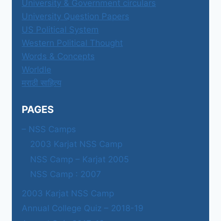
University & Government circulars
University Question Papers
US Political System
Western Political Thought
Words & Concepts
Worldle
मराठी साहित्य
PAGES
– NSS Camps
2003 Karjat NSS Camp
NSS Camp – Karjat 2005
NSS Camp : 2007
2003 Karjat NSS Camp
Annual College Quiz – 2018-19