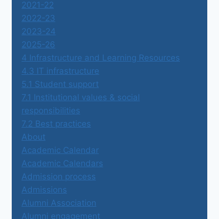
2021-22
2022-23
2023-24
2025-26
4 Infrastructure and Learning Resources
4.3 IT infrastructure
5.1 Student support
7.1 Institutional values & social
responsibilities
7.2 Best practices
About
Academic Calendar
Academic Calendars
Admission process
Admissions
Alumni Association
Alumni engagement