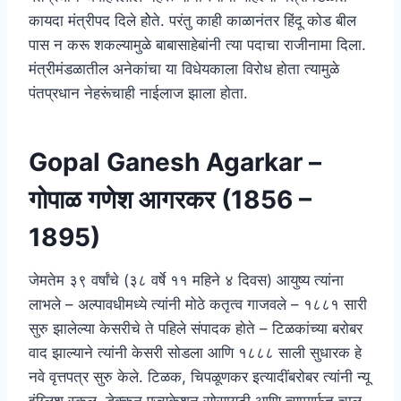
कायदा मंत्रीपद दिले होेते. परंतु काही काळानंतर हिंदू कोड बील
पास न करू शकल्यामुळे बाबासाहेबांनी त्या पदाचा राजीनामा दिला.
मंत्रीमंडळातील अनेकांचा या विधेयकाला विरोध होता त्यामुळे
पंतप्रधान नेहरूंचाही नाईलाज झाला होता.
Gopal Ganesh Agarkar –
गोपाळ गणेश आगरकर (1856 –
1895)
जेमतेम ३९ वर्षांचे (३८ वर्षे ११ महिने ४ दिवस) आयुष्य त्यांना
लाभले – अल्पावधीमध्ये त्यांनी मोठे कतृत्व गाजवले – १८८१ सारी
सुरु झालेल्या केसरीचे ते पहिले संपादक होते – टिळकांच्या बरोबर
वाद झाल्याने त्यांनी केसरी सोडला आणि १८८८ साली सुधारक हे
नवे वृत्तपत्र सुरु केले. टिळक, चिपळूणकर इत्यादींबरोबर त्यांनी न्यू
इंग्लिश स्कूल, डेक्कन एज्यूकेशन सोसायटी आणि त्यामार्फत चालू