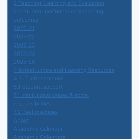
2 Teaching, Learning and Evaluation
2.6 Student performance & learning
outcomes
2020-21
2021-22
2022-23
2023-24
2025-26
4 Infrastructure and Learning Resources
4.3 IT infrastructure
5.1 Student support
7.1 Institutional values & social
responsibilities
7.2 Best practices
About
Academic Calendar
Academic Calendars