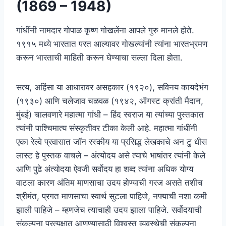
(1869 – 1948)
गांधींनी नामदार गोपाळ कृष्ण गोखलेंना आपले गुरु मानले होते.
१९१५ मध्ये भारतात परत आल्यावर गोखल्यांनी त्यांना भारतभ्रमण
करून भारताची माहिती करून घेण्याचा सल्ला दिला होता.
सत्य, अहिंसा या आधारावर असहकार (१९२०), सविनय कायदेभंग
(१९३०) आणि चलेजाव चळवळ (१९४२, ऑगस्ट क्रांती मैदान,
मुंबई) चालवणारे महात्मा गांधी – हिंद स्वराज या त्यांच्या पुस्तकात
त्यांनी पाश्चिमात्य संस्कृतीवर टीका केली आहे. महात्मा गांधींनी
एका रेल्वे प्रवासात जॉन रस्कीय या प्रसिद्ध लेखकाचे अन टु धीस
लास्ट हे पुस्तक वाचले – अंत्योदय असे त्याचे भाषांतर त्यांनी केले
आणि पुढे अंत्योदया ऐवजी सर्वोदय हा शब्द त्यांना अधिक योग्य
वाटला कारण अंतिम माणसाचा उदय होण्याची गरज असते तशीच
श्रीमंत, प्रगत माणसाचा स्वार्थ सुटला पाहिजे, नफ्याची नशा कमी
झाली पाहिजे – म्हणजेच त्याचाही उदय झाला पाहिजे. सर्वोदयाची
संकल्पना प्रत्यक्षात आणण्यासाठी विश्वस्त व्यवस्थेची संकल्पना